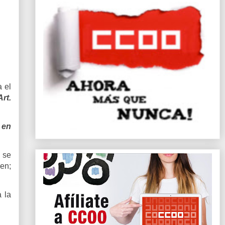
a el
Art.
 en
 se
men;
 la