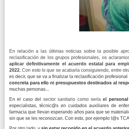
En relación a las últimas noticias sobre la posible ap
reclasificación de los grupos profesionales, os aclaram
aplicar definitivamente el acuerdo estatal para em
2022.
Con esto lo que se acabaría consiguiendo, entre otr
es decir, que se va a finalizar la reclasificación profesion
concreta para ello ni presupuestos destinados al resp
muchas personas...
En el caso d
el sector sanitario como sería
el
personal
especialistas, técnic@s en cuidados auxiliares de enf
farmacia que llevan esperando años para que se materiali
sin que se les reconozcan.
Con esto, por ejemplo l@s TCA
Por otro lado, y
sin estar recogido en el acuerdo anteri