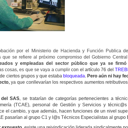
robación por el Ministerio de Hacienda y Función Publica de
os que se refiere al próximo compromiso del Gobierno Central
pleados y empleadas del sector público que ya se firmó
as cosas, es que se vaya a cumplir
con el artículo 76 del
TREB
al de ciertos grupos y que estaba
bloqueada
.
Pero aún ni hay fe
ecto,
ya que conllevarían los respectivos aumentos retributivo
 del SAS
, se tratarían de categorías pertenecientes a técni
ermería (TCAE), personal de Gestión y Servicios y técnic@s
ce el cambio, y que además, hacen funciones de un nivel super
E pasarían al grupo C1 y l@s Técnicos Especialistas al grupo
or expuesto
, existe una reivindicación liderada sindicalmente po