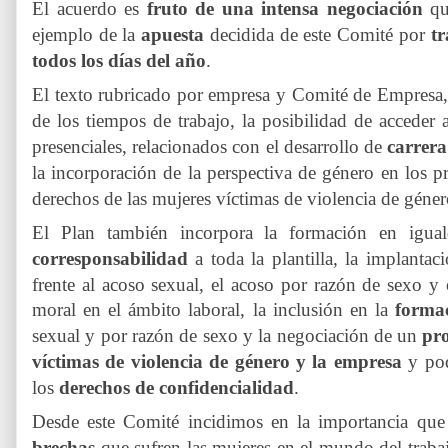
El acuerdo es
fruto de una intensa negociación
qu
ejemplo de la
apuesta
decidida de este Comité por
tr
todos los días del año
.
El texto rubricado por empresa y Comité de Empresa
de los tiempos de trabajo, la posibilidad de acceder
presenciales, relacionados con el desarrollo de
carrera
la incorporación de la perspectiva de género en los 
derechos de las mujeres víctimas de violencia de géner
El Plan también incorpora la formación en ig
corresponsabilidad
a toda la plantilla, la implanta
frente al acoso sexual, el acoso por razón de sexo y o
moral en el ámbito laboral
, la inclusión en la
forma
sexual y por razón de sexo y la negociación de un
pr
víctimas de violencia de género y la empresa
y pod
los
derechos de confidencialidad
.
Desde este Comité incidimos en la importancia que
brechas
que sufren las mujeres en el mundo del trab