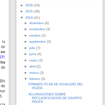
►
2026
(24)
►
2025
(36)
▼
2024
(41)
►
diciembre
(6)
►
noviembre
(3)
►
octubre
(1)
 la
►
septiembre
(3)
 de
►
julio
(7)
 en
►
junio
(4)
EP
,
►
mayo
(3)
cha
►
abril
(2)
s de
►
marzo
(3)
▼
febrero
(3)
c@s
FIRMADO PLAN DE IGUALDAD DEL
 de
HSJDA
ior
ACLARACIONES SOBRE
 B.
RECLASIFICACIÓN DE GRUPOS
PROFE...
r la