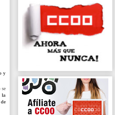
o y
 se
 la
 de