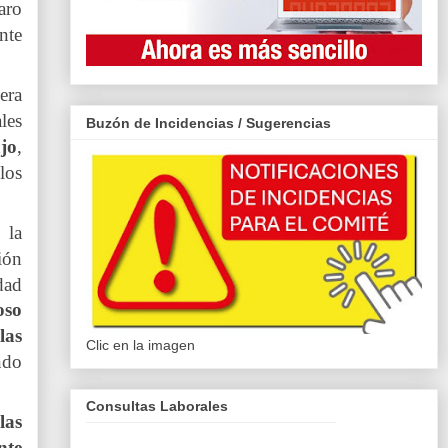
aro
nte
era
ales
Buzón de Incidencias / Sugerencias
ajo
,
los
 la
ión
dad
oso
las
Clic en la imagen
ndo
Consultas Laborales
las
nte