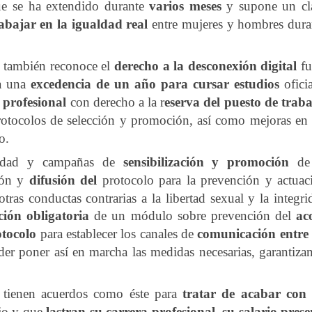
e se ha extendido durante
varios meses
y supone un cl
abajar en la igualdad real
entre mujeres y hombres dura
, también reconoce el
derecho a la desconexión digital
fu
 a una
excedencia de un año para cursar estudios
ofici
 profesional
con derecho a la r
eserva del puesto de trab
protocolos de selección y promoción, así como mejoras en 
o.
ualdad y campañas de
sensibilización y promoción
de
ción y
difusión del
protocolo para la prevención y actuac
tras conductas contrarias a la libertad sexual y la integri
ción obligatoria
de un módulo sobre prevención del
ac
otocolo
para establecer los canales de
comunicación entre 
er poner así en marcha las medidas necesarias, garantiza
 tienen acuerdos como éste para
tratar de acabar con 
ajo y que
lastran su carrera profesional, su salario prese