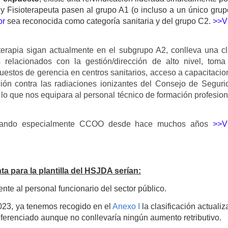
y Fisioterapeuta pasen al grupo A1 (o incluso a un único grup
or
sea reconocida como categoría sanitaria y del grupo C2.
>>V
terapia sigan actualmente en el subgrupo A2, conlleva una cl
relacionados con la gestión/dirección de alto nivel, toma
puestos de gerencia en centros sanitarios, acceso a capacitaci
cción contra las radiaciones ionizantes del Consejo de Seguri
 lo que nos equipara al personal técnico de formación profesion
luchando especialmente CCOO desde hace muchos años
>>
a para la plantilla del HSJDA serían:
ente al personal funcionario del sector público.
023, ya tenemos recogido en el
Anexo I
la clasificación actuali
eferenciado aunque no conllevaría ningún aumento retributivo.