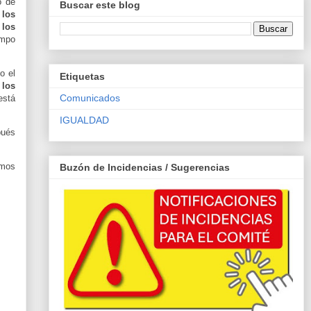
o de
Buscar este blog
 los
 los
empo
o el
Etiquetas
 los
Comunicados
está
IGUALDAD
pués
emos
Buzón de Incidencias / Sugerencias