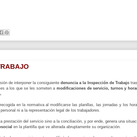
 TRABAJO
sión de interponer
la consiguiente
denuncia a la Inspección de Trabajo
tras
ales a los que se les someten a
modificaciones de servicio, turnos y hora
a.
recogida en la normativa al modificarse las planillas, las jornadas y los hora
 personal
ni a la representación legal de los trabajadores.
la prestación del servicio sino a la conciliación, y por ende, genera una situac
osocial
en la plantilla que ve alterada abruptamente su organización.