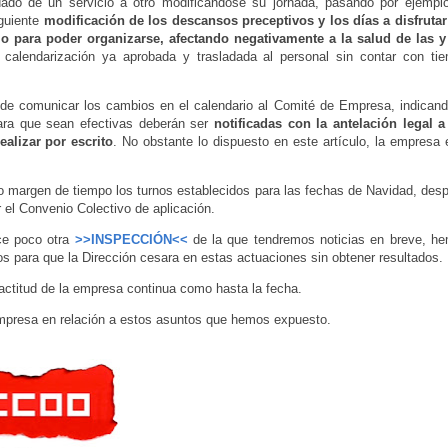
dado de un servicio a otro modificándose su jornada, pasando por ejempl
iguiente
modificación de los descansos preceptivos y los días a disfrutar
 para poder organizarse, afectando negativamente a la salud de las y
a calendarización ya aprobada y trasladada al personal sin contar con ti
 de comunicar los cambios en el calendario al Comité de Empresa, indicand
para que sean efectivas deberán ser
notificadas con la antelación legal a
alizar por escrito
. No obstante lo dispuesto en este artículo, la empresa 
o margen de tiempo los turnos establecidos para las fechas de Navidad, des
r el Convenio Colectivo de aplicación.
ce poco otra
>>INSPECCIÓN<<
de la que tendremos noticias en breve, h
tos para que la Dirección cesara en estas actuaciones sin obtener resultados.
actitud de la empresa continua como hasta la fecha.
mpresa en relación a estos asuntos que hemos expuesto.