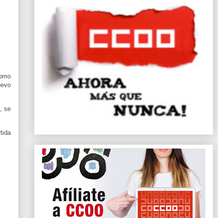
Como
uevo
, se
tida