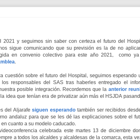
el 2021 y seguimos sin saber con certeza el futuro del Hospit
os sigue comunicando que su previsión es la de no aplicar
ogida en convenio colectivo para este año 2021, como ya
amblea
.
ra cuestión sobre el futuro del Hospital, seguimos esperando 
 los responsables del SAS tras haberles entregado el info
 nuestra posible integración. Recordemos que la
anterior reun
 la idea que tenían era de privatizar aún más el HSJDA pasand
s del Aljarafe
siguen esperando
también ser recibidos desde
rno andaluz para que se les dé las explicaciones sobre el fut
l en cuanto a su modelo caducado.
videoconferencia celebrada este martes 13 de diciembre do
pre a todos los alcaldes y alcaldesas de la comarca, esta vez