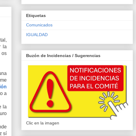
Etiquetas
Comunicados
IGUALDAD
al,
 la
 os
Buzón de Incidencias / Sugerencias
una
rme
ión
o a
 la
uro
Clic en la imagen
nde
 sí