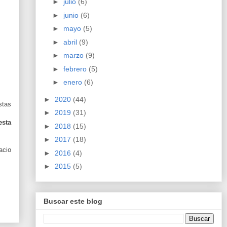
►
julio
(6)
►
junio
(6)
►
mayo
(5)
►
abril
(9)
►
marzo
(9)
►
febrero
(5)
►
enero
(6)
►
2020
(44)
stas
►
2019
(31)
esta
►
2018
(15)
►
2017
(18)
acio
►
2016
(4)
►
2015
(5)
Buscar este blog