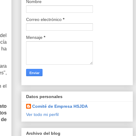
Nombre
Correo electrónico
*
del
Mensaje
*
cía
 ha
ara
es",
n el
Datos personales
sto
Comité de Empresa HSJDA
tos
Ver todo mi perfil
 de
Archivo del blog