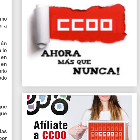
como
n a
gún
 lo
 en
 en
erto
ado
que
que
ias
por