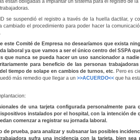
as están obligadas a implantar un sistema para el registro de la
 trabajadoras.
D se suspendió el registro a través de la huella dactilar, y 
 ha cambiado el procedimiento para poder hacer la comunicació
.
e este Comité de Empresa no desearíamos que exista nin
nada laboral ya que vamos a ser el único centro del SSPA que
s que nunca se pueda hacer un uso sancionador a nadie
tariamente para beneficio de las personas trabajadoras
 del tiempo de solape en cambios de turnos, etc
. Pero es ci
quedó
más remedio que llegar a un
>>ACUERDO<<
que ha est
mplantacion:
sionales de una tarjeta configurada personalmente para 
dispositivos instalados por el hospital, con la intención de 
edan comenzar a registrar su jornada laboral.
o de prueba, para analizar y subsanar las posibles incidenc
bajadora sufra una incidencia con la tarjeta, bien sea 