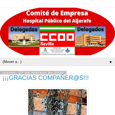
▼
jueves, 27 de febrero de 2020
¡¡¡GRACIAS COMPAÑER@S!!!