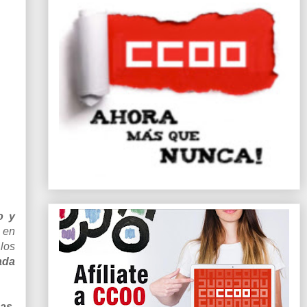
o y
 en
 los
ada
das
.