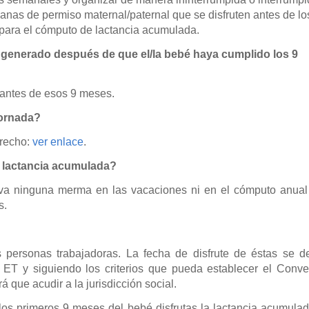
anas de permiso maternal/paternal que se disfruten antes de lo
 para el cómputo de lactancia acumulada.
a generado después de que el/la bebé haya cumplido los 9
 antes de esos 9 meses.
jornada?
erecho:
ver enlace
.
e lactancia acumulada?
leva ninguna merma en las vacaciones ni en el cómputo anual
s.
personas trabajadoras. La fecha de disfrute de éstas se d
 ET y siguiendo los criterios que pueda establecer el Conve
 que acudir a la jurisdicción social.
los primeros 9 meses del bebé disfrutas la lactancia acumulad