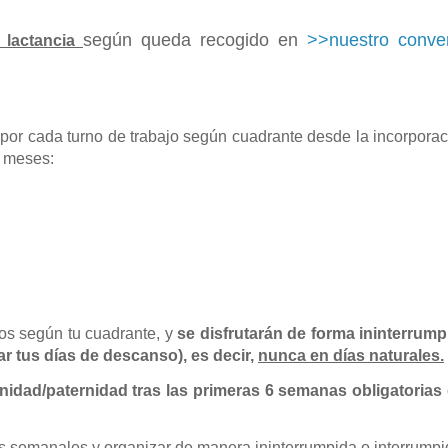
según queda recogido en
>>nuestro conve
 lactancia
 por cada turno de trabajo según cuadrante desde la incorpora
9 meses:
nos según tu cuadrante, y
se disfrutarán de forma ininterrump
ar tus días de descanso), es decir,
nunca en días naturales.
rnidad/paternidad tras las primeras 6 semanas obligatorias 
s semanales y organizar de manera ininterrumpida o interrump