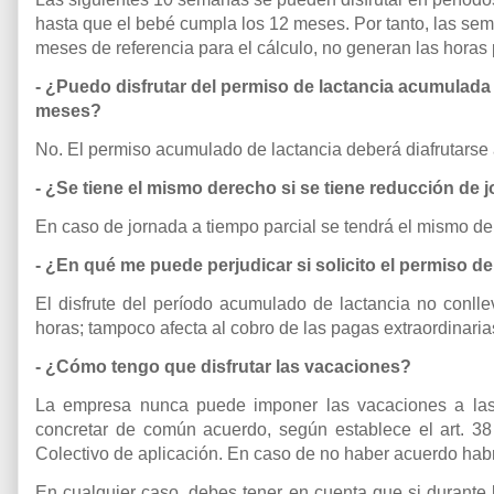
hasta que el bebé cumpla los 12 meses. Por tanto, las sem
meses de referencia para el cálculo, no generan las horas
- ¿Puedo disfrutar del permiso de lactancia acumulad
meses?
No. El permiso acumulado de lactancia deberá diafrutarse
- ¿Se tiene el mismo derecho si se tiene reducción de 
En caso de jornada a tiempo parcial se tendrá el mismo d
- ¿En qué me puede perjudicar si solicito el permiso d
El disfrute del período acumulado de lactancia no conl
horas; tampoco afecta al cobro de las pagas extraordinaria
- ¿Cómo tengo que disfrutar las vacaciones?
La empresa nunca puede imponer las vacaciones a las 
concretar de común acuerdo, según establece el art. 38
Colectivo de aplicación. En caso de no haber acuerdo habrá
En cualquier caso, debes tener en cuenta que si durante 