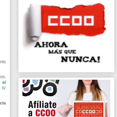
nto
cos,
 el
 IV
cia