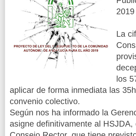
Publi
2019 
La ci
Conso
provi
decep
los 5
aplicar de forma inmediata las 3
convenio colectivo.
Según nos ha informado la Gerenci
asigne definitivamente al HSJDA,
Consejo Rector, que tiene previsto 