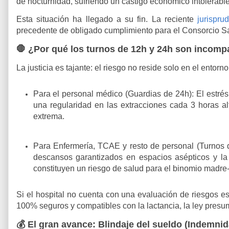
de nocturnidad, sufriendo un castigo económico intolerabl
Esta situación ha llegado a su fin. La reciente
jurispru
precedente de obligado cumplimiento para el Consorcio San
🛑 ¿Por qué los turnos de 12h y 24h son incompa
La justicia es tajante:
el riesgo no reside solo en el entorno
Para el personal médico (Guardias de 24h):
El estrés
una regularidad en las extracciones cada 3 horas alte
extrema.
Para Enfermería, TCAE y resto de personal (Turnos 
descansos garantizados en espacios asépticos y la 
constituyen un riesgo de salud para el binomio madre
Si el hospital no cuenta con una evaluación de riesgos
es
100% seguros y compatibles con la lactancia,
la ley presu
💰 El gran avance: Blindaje del sueldo (Indemnid