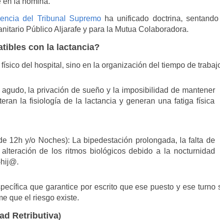
e en la nómina.
dencia del Tribunal Supremo
ha unificado doctrina, sentando
itario Público Aljarafe y para la Mutua Colaboradora.
tibles con la lactancia?
 físico del hospital, sino en la organización del tiempo de trabaj
 agudo, la privación de sueño y la imposibilidad de mantener
ran la fisiología de la lactancia y generan una fatiga física
de 12h y/o Noches):
La bipedestación prolongada, la falta de
alteración de los ritmos biológicos debido a la nocturnidad
-hij@.
pecífica
que garantice por escrito que ese puesto y ese turno 
me que el riesgo existe.
ad Retributiva
)