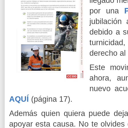
llegado me
por una
jubilación
debido a s
turnicidad
derecho al
Este movi
ahora, au
nuevo acu
AQUÍ
(página 17).
Además quien quiera puede dej
apoyar esta causa. No te olvides 