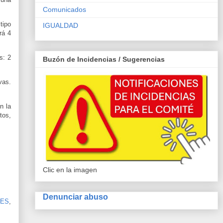
Comunicados
tipo
IGUALDAD
drá
4
s: 2
Buzón de Incidencias / Sugerencias
vas.
n la
tos,
Clic en la imagen
Denunciar abuso
PES
,