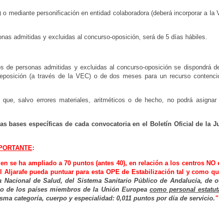
) o mediante personificación en
entidad colaboradora (deberá incorporar a la
sonas admitidas y excluidas al
concurso-oposición, será de 5 días hábiles.
ivos de personas admitidas y
excluidas al concurso-oposición se dispondrá d
e reposición (a través de la VEC) o de dos meses para un recurso
contenci
 que, salvo errores materiales,
aritméticos o de hecho, no podrá asignar
las bases específicas de cada convocatoria en el Boletín Oficial de la J
PORTANTE
:
en se ha ampliado a 70 puntos (antes 40), en relación a los centros NO
l Aljarafe
pueda puntuar
para esta OPE de Estabilización tal y como q
ma Nacional de Salud, del Sistema Sanitario
Público de Andalucía, de o
co de los países miembros de la Unión Europea
como personal estatut
sma categoría, cuerpo y
especialidad: 0,011 puntos por día de servicio.
"