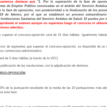
queremos destacar que
"
1. Por la superación de la fase de oposi
ertas de Empleo Público convocadas en el ámbito del Servicio
Andalu
n la fase de
oposición, con posterioridad a la finalización de los proc
e 19 de febrero, por el que se estableció un proceso
extraordinari
s
Instituciones Sanitarias del Servicio Andaluz de Salud: 10 puntos por 
 aprobaste el examen aunque no superaras luego el concurso ni obtuvi
rminos referidos.
e superan el concurso-
oposición será de 15 días hábiles. Igualmente habrá
tivos de aspirantes que superan
el concurso-oposición, se dispondrá de un
rso contencioso-administrativo.
erá de 5 días hábiles (a través
de la VEC)
 publicación de las resoluciones
con la adjudicación de destinos.
URSO-OPOSICIÓN
 60% de la puntuación resultante
de la media de las 10 puntuaciones más alt
ra esta fase.
 más 3 de reserva, y un
cuestionario práctico con 50 preguntas tipo test, cada