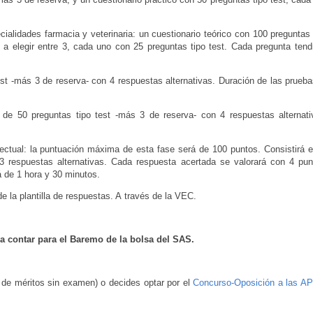
ecialidades farmacia y
veterinaria: un cuestionario teórico con 100 preguntas 
s a elegir entre 3, cada uno con 25 preguntas tipo test. Cada pregunta ten
test -más 3 de reserva- con
4 respuestas alternativas. Duración de las prueba
o de 50 preguntas tipo test
-más 3 de reserva- con 4 respuestas alternati
lectual: la puntuación máxima de
esta fase será de 100 puntos. Consistirá e
 3 respuestas alternativas. Cada respuesta acertada se valorará con 4 pun
á de 1 hora y 30 minutos.
de la plantilla de respuestas. A
través de la VEC.
a contar para el Baremo de la bolsa del SAS.
e de méritos sin examen) o decides optar por el
Concurso-Oposición a las A