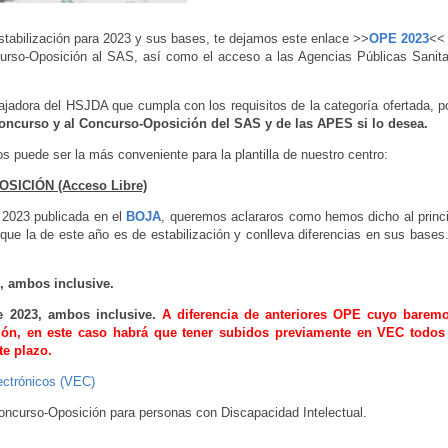
stabilización para 2023 y sus bases, te dejamos este enlace >>
OPE 2023
<<
curso-Oposición al SAS, así como el acceso a las Agencias Públicas Sanita
jadora del HSJDA que cumpla con los requisitos de la categoría ofertada, p
Concurso y al Concurso-Oposición del SAS y de las APES si lo desea.
 puede ser la más conveniente para la plantilla de nuestro centro:
CIÓN (Acceso Libre)
 2023 publicada en el
BOJA
, queremos aclararos como hemos dicho al princi
 que la de este año es de estabilización y conlleva diferencias en sus bases
3, ambos inclusive.
e 2023, ambos inclusive.
A diferencia de anteriores OPE cuyo barem
ión, en este caso habrá que tener subidos previamente en VEC todos
te plazo.
ectrónicos (VEC)
Concurso-Oposición para personas
con Discapacidad Intelectual.