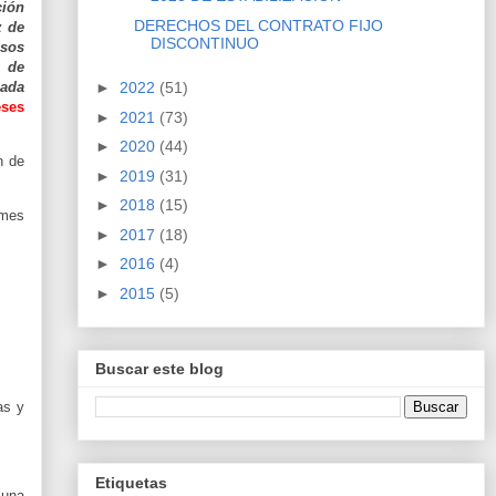
ción
DERECHOS DEL CONTRATO FIJO
z de
DISCONTINUO
esos
o de
cada
►
2022
(51)
eses
►
2021
(73)
►
2020
(44)
n de
►
2019
(31)
►
2018
(15)
 mes
►
2017
(18)
►
2016
(4)
►
2015
(5)
Buscar este blog
as y
Etiquetas
 una