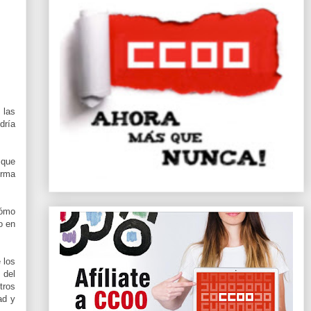
 las
dría
 que
orma
cómo
o en
 los
 del
tros
ad y