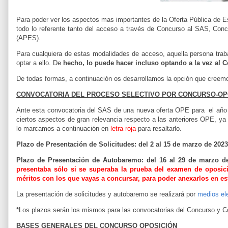
Para poder ver los aspectos mas importantes de la Oferta Pública de E
todo lo referente tanto del acceso a través de Concurso al SAS, Con
(APES).
Para cualquiera de estas modalidades de acceso, aquella persona traba
optar a ello. De
hecho, lo puede hacer incluso optando a la vez al 
De todas formas, a continuación os desarrollamos la opción que creemos
CONVOCATORIA DEL PROCESO SELECTIVO POR CONCURSO-OPOSI
Ante esta convocatoria del SAS de una nueva oferta OPE para el año
ciertos aspectos de gran relevancia respecto a las anteriores OPE, ya
lo marcamos a continuación en
letra roja
para resaltarlo.
Plazo de Presentación de Solicitudes: del 2 al 15 de marzo de 202
Plazo de Presentación de Autobaremo: del 16 al 29 de marzo d
presentaba sólo si se superaba la prueba del examen de oposic
méritos con los que vayas a concursar, para poder anexarlos en es
La presentación de solicitudes y autobaremo se realizará por
medios el
*Los plazos serán los mismos para las convocatorias del Concurso y 
BASES GENERALES DEL CONCURSO OPOSICIÓN