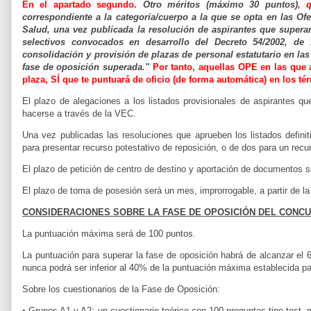
En el apartado segundo.
Otro méritos (máximo 30 puntos)
, 
correspondiente a la categoría/cuerpo a
la que se opta en las Of
Salud, una vez publicada la resolución de aspirantes que supera
selectivos convocados en
desarrollo del Decreto 54/2002, d
consolidación y provisión de plazas de personal estatutario en la
fase de
oposición superada."
Por tanto, aquellas OPE en las que
plaza, SÍ que te puntuará de oficio (de forma automática) en los té
El plazo de alegaciones a los listados provisionales de aspirantes qu
hacerse a través de la VEC.
Una vez publicadas las resoluciones que aprueben los listados defini
para presentar recurso potestativo de
reposición, o de dos para un recu
El plazo de petición de centro de destino y aportación de documentos s
El plazo de toma de posesión será un mes, improrrogable, a partir de la
CONSIDERACIONES SOBRE LA FASE DE OPOSICIÓN DEL CONC
La puntuación máxima será de 100 puntos.
La puntuación para superar la fase de oposición habrá de alcanzar el
nunca podrá ser inferior al 40% de la puntuación
máxima establecida pa
Sobre los cuestionarios de la Fase de Oposición:
• Grupos A1 y A2: un cuestionario teórico con 100 preguntas tipo test,