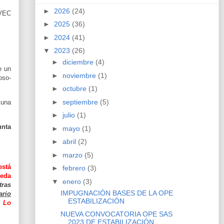
►
2026
(24)
 VEC
►
2025
(36)
►
2024
(41)
▼
2023
(26)
►
diciembre
(4)
e un
►
noviembre
(1)
oso-
►
octubre
(1)
►
septiembre
(5)
 una
►
julio
(1)
unta
►
mayo
(1)
►
abril
(2)
►
marzo
(5)
está
►
febrero
(3)
ueda
▼
enero
(3)
tras
IMPUGNACIÓN BASES DE LA OPE
ario
ESTABILIZACIÓN
 Lo
NUEVA CONVOCATORIA OPE SAS
2023 DE ESTABILIZACIÓN