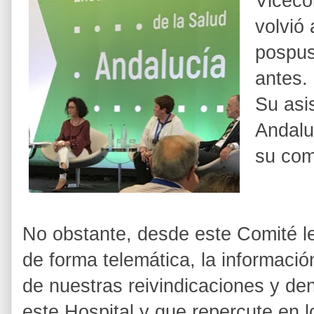
Viceco
volvió
pospus
antes.
Su asi
Andalu
su com
No obstante, desde este Comité le
de forma telemática, la informac
de nuestras reivindicaciones y den
este Hospital y que repercute en l