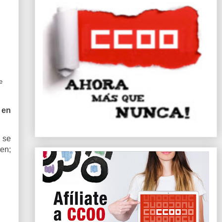
e
 en
 se
men;