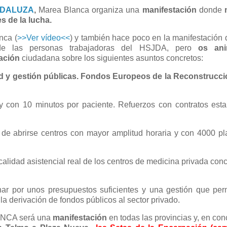
NDALUZA
,
Marea Blanca organiza una
manifestación
donde
s de la lucha.
nca (
>>Ver vídeo<<
) y también hace poco en la manifestación
 de las personas trabajadoras del HSJDA, pero
os an
ación
ciudadana sobre los siguientes asuntos concretos:
idad y gestión públicas. Fondos Europeos de la Reconstrucc
y con 10 minutos por paciente. Refuerzos con contratos est
n de abrirse centros con mayor amplitud horaria y con 4000 p
calidad asistencial real de los centros de medicina privada con
ar por unos presupuestos suficientes y una gestión que per
la derivación de fondos públicos al sector privado.
LANCA será una
manifestación
en todas las provincias y, en con