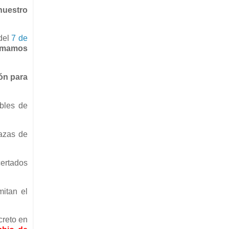
nuestro
 del
7 de
imamos
ión para
ables de
lazas de
certados
mitan el
creto en