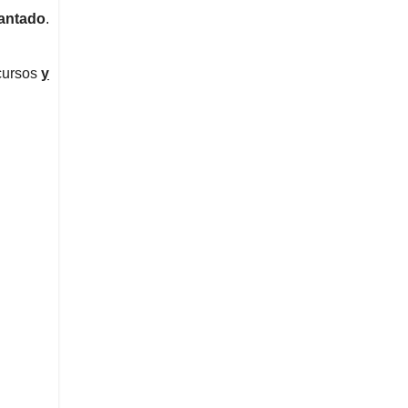
lantado
.
 cursos
y